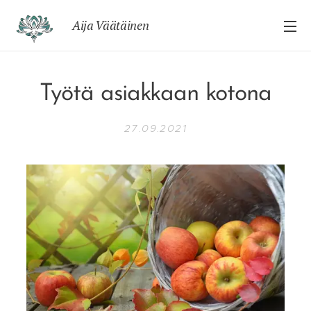
Aija Väätäinen
Työtä asiakkaan kotona
27.09.2021