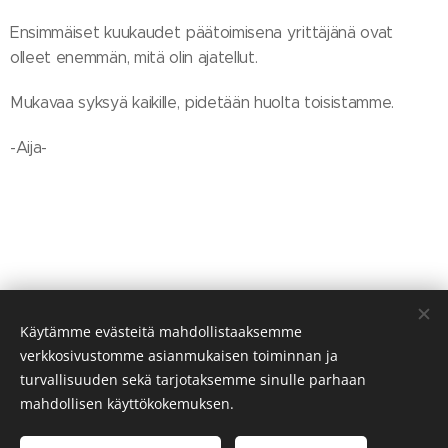
Ensimmäiset kuukaudet päätoimisena yrittäjänä ovat
olleet enemmän, mitä olin ajatellut.
Mukavaa syksyä kaikille, pidetään huolta toisistamme.
-Aija-
Share
Käytämme evästeitä mahdollistaaksemme
verkkosivustomme asianmukaisen toiminnan ja
turvallisuuden sekä tarjotaksemme sinulle parhaan
mahdollisen käyttökokemuksen.
Aija Väätäinen, Y-tunnus 2948745-7