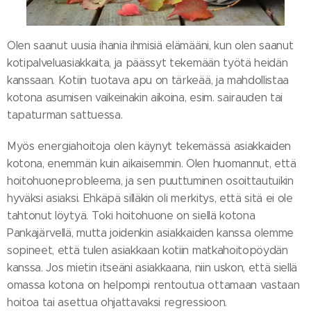
Olen saanut uusia ihania ihmisiä elämääni, kun olen saanut
kotipalveluasiakkaita, ja päässyt tekemään työtä heidän
kanssaan. Kotiin tuotava apu on tärkeää, ja mahdollistaa
kotona asumisen vaikeinakin aikoina, esim. sairauden tai
tapaturman sattuessa.
Myös energiahoitoja olen käynyt tekemässä asiakkaiden
kotona, enemmän kuin aikaisemmin. Olen huomannut, että
hoitohuoneprobleema, ja sen puuttuminen osoittautuikin
hyväksi asiaksi. Ehkäpä silläkin oli merkitys, että sitä ei ole
tahtonut löytyä. Toki hoitohuone on siellä kotona
Pankajärvellä, mutta joidenkin asiakkaiden kanssa olemme
sopineet, että tulen asiakkaan kotiin matkahoitopöydän
kanssa. Jos mietin itseäni asiakkaana, niin uskon, että siellä
omassa kotona on helpompi rentoutua ottamaan vastaan
hoitoa tai asettua ohjattavaksi regressioon.