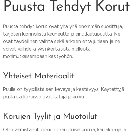
Puusta Tehdyt Korut
Puusta tehdyt korut ovat yhä yhä enemmän suosittuja,
tarjoten luonnollista kauneutta ja ainutlaatuisuutta. Ne
ovat täydellinen valinta sekä arkeen että juhlaan, ja ne
voivat vaihdella yksinkertaisista malleista
monimutkaisempaan käsityöhön.
Yhteiset Materiaalit
Puulle on tyypillistä sen keveys ja kestävyys. Käytettyjä
puulajeja koruissa ovat kataja ja koivu
Korujen Tyylit ja Muotoilut
Olen valmistanut pienen erän puisia koruja, kaulakoruja ja