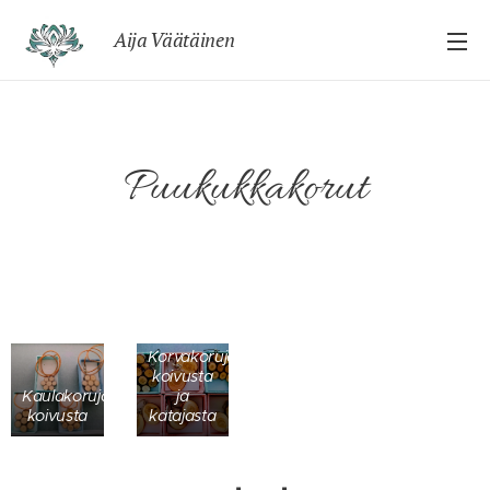
Aija Väätäinen
Puukukkakorut
Korvakoruja
koivusta
Kaulakoruja
ja
koivusta
katajasta