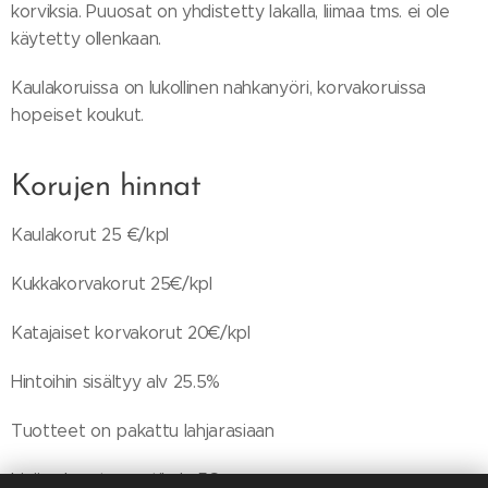
korviksia. Puuosat on yhdistetty lakalla, liimaa tms. ei ole
käytetty ollenkaan.
Kaulakoruissa on lukollinen nahkanyöri, korvakoruissa
hopeiset koukut.
Korujen hinnat
Kaulakorut 25 €/kpl
Kukkakorvakorut 25€/kpl
Katajaiset korvakorut 20€/kpl
Hintoihin sisältyy alv 25.5%
Tuotteet on pakattu lahjarasiaan
Lisämaksusta postikulu 5€